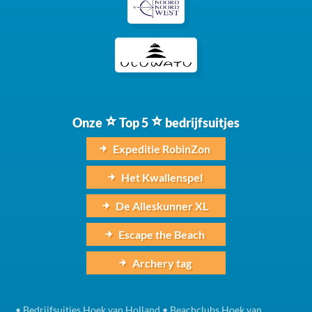
Onze
Top 5
bedrijfsuitjes
Expeditie RobinZon
Het Kwallenspel
De Alleskunner XL
Escape the Beach
Archery tag
•
Bedrijfsuitjes Hoek van Holland
•
Beachclubs Hoek van