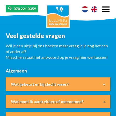
070 221 0359
Veel gestelde vragen
Wil je een uitje bij ons boeken maar vraag je je nog het een
of ander af?
Misschien staat het antwoord op je vraag hier wel tussen!
Algemeen
Wat gebeurt er bij slecht weer?
We proberen altijd tot een goede oplossing te
Wat moet ik aantrekken of meenemen?
komen. Wanneer het regent maar het ernaar uitziet
dat het binnen een half uur weer droog is, kunnen we
de start van de activiteit uitstellen – zolang dat past
Het is goed om het weer in de gaten te houden. Op