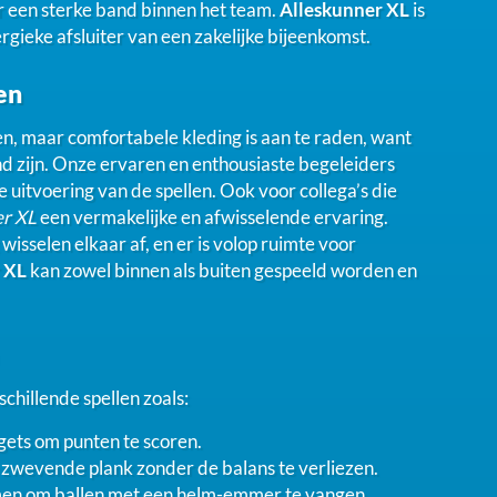
r een sterke band binnen het team.
Alleskunner XL
is
nergieke afsluiter van een zakelijke bijeenkomst.
en
ten, maar comfortabele kleding is aan te raden, want
d zijn. Onze ervaren en enthousiaste begeleiders
 uitvoering van de spellen. Ook voor collega’s die
er XL
een vermakelijke en afwisselende ervaring.
isselen elkaar af, en er is volop ruimte voor
 XL
kan zowel binnen als buiten gespeeld worden en
rschillende spellen zoals:
rgets om punten te scoren.
 zwevende plank zonder de balans te verliezen.
en om ballen met een helm-emmer te vangen.