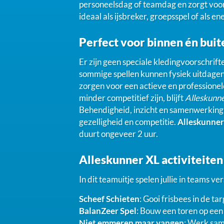
personeelsdag of teamdag en zorgt voo
ideaal als ijsbreker, groepsspel of als e
Perfect voor binnen én buit
Er zijn geen speciale kledingvoorschrif
sommige spellen kunnen fysiek uitdagen
zorgen voor een actieve en professionele
minder competitief zijn, blijft
Alleskunn
Behendigheid, inzicht en samenwerking w
gezelligheid en competitie.
Alleskunner
duurt ongeveer 2 uur.
Alleskunner XL activiteiten
In dit teamuitje spelen jullie in teams ve
Scheef Schieten
: Gooi frisbees in de ta
BalanZeer Spel
: Bouw een toren op een
Niet emmeren maar vangen
: Werk sam