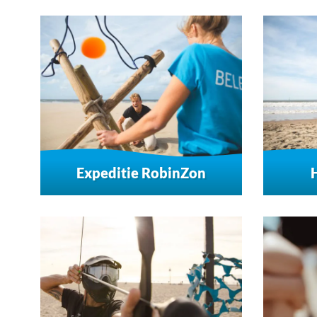
Expeditie RobinZon