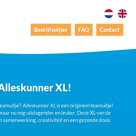
Bedrijfsuitjes
FAQ
Contact
 Alleskunner XL!
 teamuitje?
Alleskunner XL
is een origineel teamuitje!
maar nu nog uitdagender en leuker. Deze XL-versie
 om samenwerking, creativiteit en een gezonde dosis