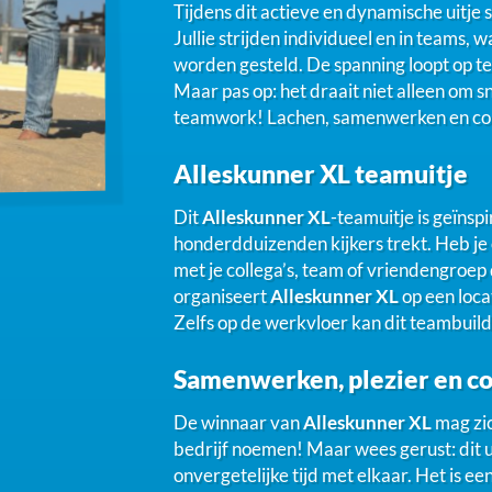
Tijdens dit actieve en dynamische uitje 
Jullie strijden individueel en in teams
worden gesteld. De spanning loopt op te
Maar pas op: het draait niet alleen om 
teamwork! Lachen, samenwerken en comp
Alleskunner XL teamuitje
Dit
Alleskunner XL
-teamuitje is geïns
honderdduizenden kijkers trekt. Heb je
met je collega’s, team of vriendengroep
organiseert
Alleskunner XL
op een loca
Zelfs op de werkvloer kan dit teambui
Samenwerken, plezier en com
De winnaar van
Alleskunner XL
mag zic
bedrijf noemen! Maar wees gerust: dit u
onvergetelijke tijd met elkaar. Het is een