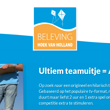
Ultiem teamuitje =
Op zoek naar een origineel en hilarisch
Gebaseerd op het populaire tv-format, 
duurt maar liefst 2 uur en 1 extra spel
competitie extra te stimuleren.