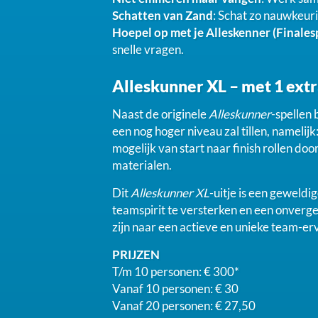
Schatten van Zand
: Schat zo nauwkeur
Hoepel op met je Alleskenner (Finales
snelle vragen.
Alleskunner XL – met 1 extr
Naast de originele
Alleskunner
-spellen
een nog hoger niveau zal tillen, namelijk
mogelijk van start naar finish rollen d
materialen.
Dit
Alleskunner XL
-uitje is een geweldi
teamspirit te versterken en een onverget
zijn naar een actieve en unieke team-er
PRIJZEN
T/m 10 personen: € 300*
Vanaf 10 personen: € 30
Vanaf 20 personen: € 27,50