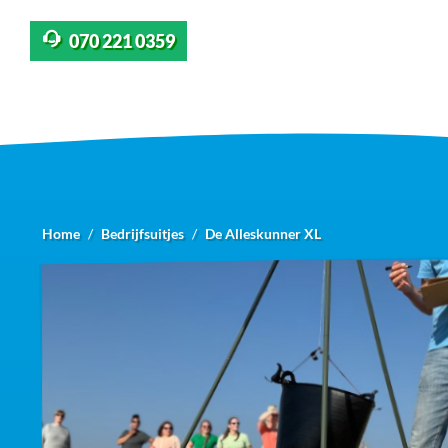
070 221 0359
Home
Bedrijfsuitjes
De Alleskunner XL