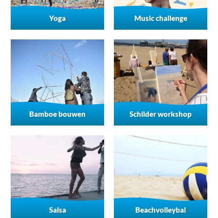
Yoga
Music challenge
Bamboe bouwen
Schilder workshop
Salsa
Beachvolleybal