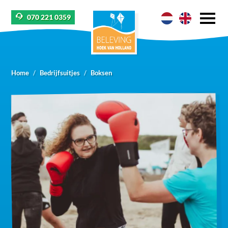
070 221 0359
Home
Bedrijfsuitjes
Boksen