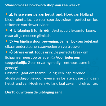
Waarom deze boksworkshop aan zee werkt:
🌊
Frisse energie aan het strand
: Hoek van Holland
biedt ruimte, lucht en een sportieve sfeer – perfect om los
te komen van de werkvloer.
🥊
Uitdaging & fun in één
: Je stapt uit je comfortzone,
maar altijd met een glimlach.
🤝
Verbinding door beweging
: Samen boksen betekent
elkaar ondersteunen, aanvoelen en vertrouwen.
💨
Stress eruit, focus erin
: De perfecte break om
lichaam en geest op te laden.👟
Voor iedereen
toegankelijk
: Geen ervaring nodig – enthousiasme is
genoeg!
Of het nu gaat om teambuilding, een inspirerende
afdelingsdag of gewoon even alles loslaten: deze clinic aan
het strand van Hoek van Holland laat zeker indruk achter.
Durft jouw team de uitdaging aan?