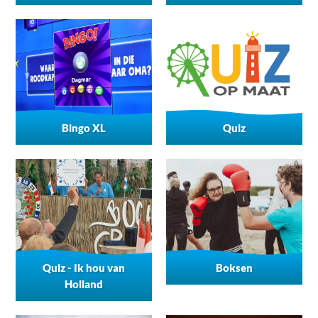
Bingo XL
Quiz
Quiz - Ik hou van
Boksen
Holland