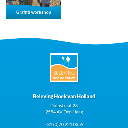
Graffiti workshop
Beleving Hoek van Holland
Duinstraat 23
2584 AV Den Haag
+31 (0)70 221 0359