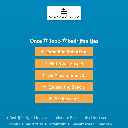
Onze
Top 5
bedrijfsuitjes
Expeditie RobinZon
Het Kwallenspel
De Alleskunner XL
Escape the Beach
Archery tag
•
Bedrijfsuitjes Hoek van Holland
•
Beachclubs Hoek van
Holland
•
Bedrijfsuitje Rotterdam
•
Evenementen Hoek van