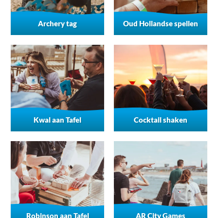
Archery tag
Oud Hollandse spellen
Kwal aan Tafel
Cocktail shaken
Robinson aan Tafel
AR City Games