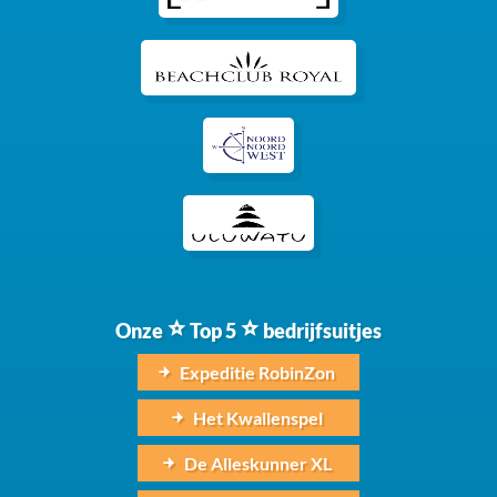
Onze
Top 5
bedrijfsuitjes
Expeditie RobinZon
Het Kwallenspel
De Alleskunner XL