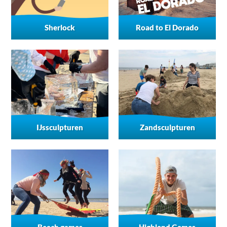
Sherlock
Road to El Dorado
IJssculpturen
Zandsculpturen
Beach games
Highland Games