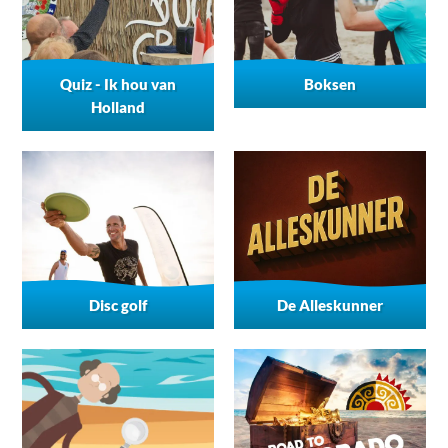
Quiz - Ik hou van
Boksen
Holland
Disc golf
De Alleskunner