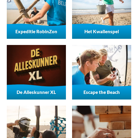
Expeditie RobinZon
Het Kwallenspel
De Alleskunner XL
Escape the Beach